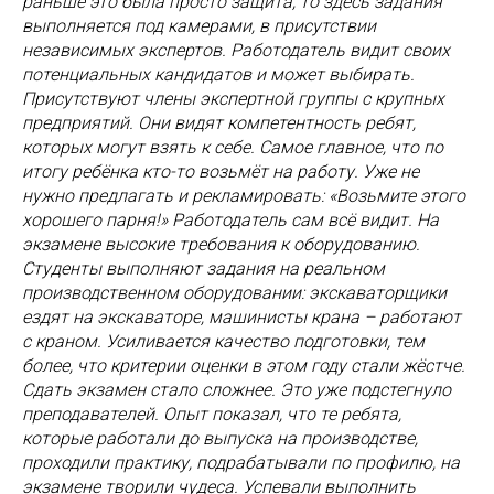
раньше это была просто защита, то здесь задания
выполняется под камерами, в присутствии
независимых экспертов. Работодатель видит своих
потенциальных кандидатов и может выбирать.
Присутствуют члены экспертной группы с крупных
предприятий. Они видят компетентность ребят,
которых могут взять к себе. Самое главное, что по
итогу ребёнка кто-то возьмёт на работу. Уже не
нужно предлагать и рекламировать: «Возьмите этого
хорошего парня!» Работодатель сам всё видит. На
экзамене высокие требования к оборудованию.
Студенты выполняют задания на реальном
производственном оборудовании: экскаваторщики
ездят на экскаваторе, машинисты крана – работают
с краном. Усиливается качество подготовки, тем
более, что критерии оценки в этом году стали жёстче.
Сдать экзамен стало сложнее. Это уже подстегнуло
преподавателей. Опыт показал, что те ребята,
которые работали до выпуска на производстве,
проходили практику, подрабатывали по профилю, на
экзамене творили чудеса. Успевали выполнить