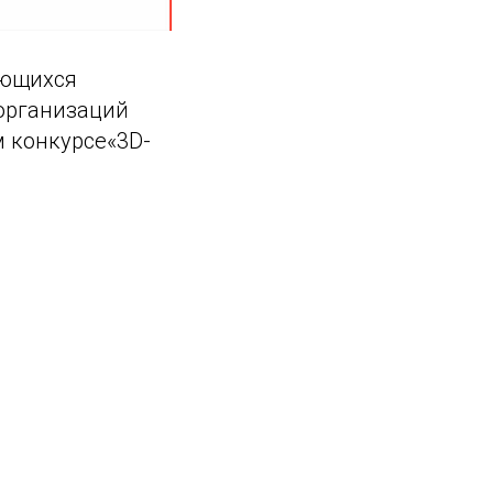
ающихся
организаций
м конкурсе«3D-