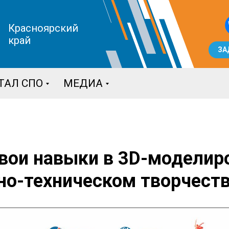
Красноярский
край
ЗА
ТАЛ СПО
МЕДИА
вои навыки в 3D-моделир
о-техническом творчеств