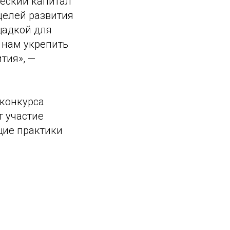
ческий капитал
целей развития
щадкой для
 нам укрепить
тия», —
 конкурса
т участие
щие практики