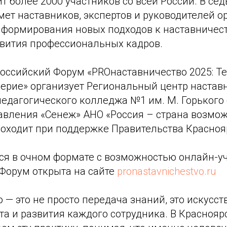
 более 2000 участников со всей России. В се
ет наставников, экспертов и руководителей о
 формирования новых подходов к наставничест
звития профессиональных кадров.
российский Форум «PROнаставничество 2025: Т
верие» организует Региональный центр настав
педагогического колледжа №1 им. М. Горького 
авления «Сенеж» АНО «Россия – страна возмож
оходит при поддержке Правительства Краснояр
ся в очном формате с возможностью онлайн-уч
 Форум открыта на сайте
pronastavnichestvo.ru
 — это не просто передача знаний, это искусст
та и развития каждого сотрудника. В Красноя