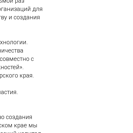
дьмой раз
рганизаций для
ву и создания
ехнологии.
ничества
совместно с
ностей».
ского края.
астия.
во создания
рском крае мы