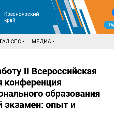
Красноярский
край
ЗА
ТАЛ СПО
МЕДИА
аботу II Всероссийская
я конференция
онального образования
 экзамен: опыт и