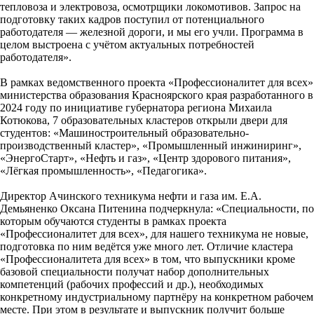
тепловоза и электровоза, осмотрщики локомотивов. Запрос на
подготовку таких кадров поступил от потенциального
работодателя — железной дороги, и мы его учли. Программа в
целом выстроена с учётом актуальных потребностей
работодателя».
В рамках ведомственного проекта «Профессионалитет для всех»
министерства образования Красноярского края разработанного в
2024 году по инициативе губернатора региона Михаила
Котюкова, 7 образовательных кластеров открыли двери для
студентов: «Машиностроительный образовательно-
производственный кластер», «Промышленный инжиниринг»,
«ЭнергоСтарт», «Нефть и газ», «Центр здорового питания»,
«Лёгкая промышленность», «Педагогика».
Директор Ачинского техникума нефти и газа им. Е.А.
Демьяненко Оксана Питенина подчеркнула: «Специальности, по
которым обучаются студенты в рамках проекта
«Профессионалитет для всех», для нашего техникума не новые,
подготовка по ним ведётся уже много лет. Отличие кластера
«Профессионалитета для всех» в том, что выпускники кроме
базовой специальности получат набор дополнительных
компетенций (рабочих профессий и др.), необходимых
конкретному индустриальному партнёру на конкретном рабочем
месте. При этом в результате и выпускник получит больше