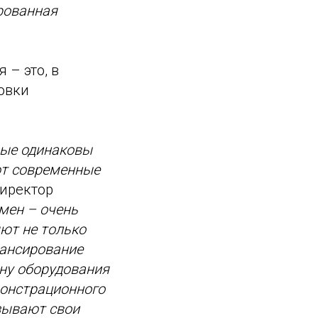
ированная
– это, в
овки
рые одинаковы
ют современные
иректор
мен – очень
яют не только
нансирование
ену оборудования
монстрационного
азывают свои