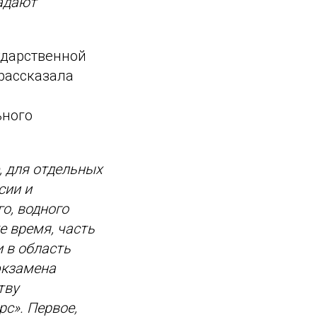
задают
ударственной
 рассказала
и
ьного
, для отдельных
сии и
о, водного
е время, часть
 в область
экзамена
тву
с». Первое,