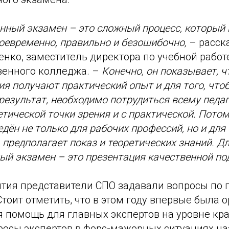
ный экзамен – это сложный процесс, который
оевременно, правильно и безошибочно,
– расск
енко, заместитель директора по учебной рабо
венного колледжа.
–
Конечно, он показывает, ч
ия получают практический опыт и для того, что
езультат, необходимо потрудиться всему педа
етической точки зрения и с практической. Потом
дён не только для рабочих профессий, но и для
 предполагает показ и теоретических знаний. Д
й экзамен – это презентация качественной по
ятия представители СПО задавали вопросы по
тоит отметить, что в этом году впервые была 
 помощь для главных экспертов на уровне кра
просы экспертов в форс-мажорных ситуациях н