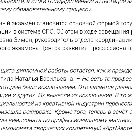
ельности, а итоги государственной аттестации 
сему образовательному процессу.
ый экзамен становится основной формой гос
ации в системе СПО. Об этом в ходе совещания
евна Зимен, руководитель отдела координаци
ого экзамена Центра развития профессионал
ащита дипломной работы остаётся, как и прежде
тила Наталья Васильевна. –
Но есть те профес
которые были исключением. Это касается речног
ции и других. Их вынесли из исключения. В то ж
циальностей из креативной индустрии перенесли
изошла рокировка. Кроме того, теперь в зачёт 
ры чемпионата по профессиональному мастерс
чемпионата творческих компетенций «АртМастер