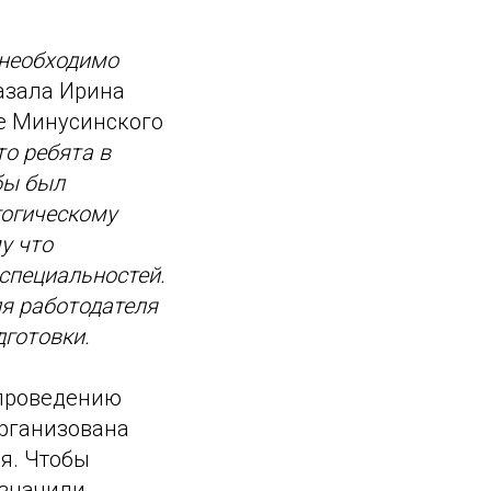
 необходимо
азала Ирина
те Минусинского
то ребята в
бы был
гогическому
у что
 специальностей.
ля работодателя
дготовки.
 проведению
организована
я. Чтобы
азначили