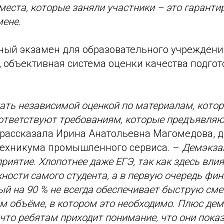
 места, которые заняли участники – это гарант
мене.
ый экзамен для образовательного учреждения 
, объективная система оценки качества подгот
ать независимой оценкой по материалам, кото
оответствуют требованиям, которые предъявля
рассказала Ирина Анатольевна Магомедова, д
техникума промышленного сервиса. –
Демэкза
риятие. Хлопотнее даже ЕГЭ, так как здесь вли
ности самого студента, а в первую очередь фи
ый на 90 % не всегда обеспечивает быструю см
ом объёме, в котором это необходимо. Плюс де
 что ребятам приходит понимание, что они пок