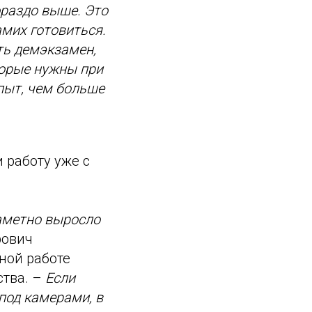
ораздо выше. Это
амих готовиться.
ть демэкзамен,
торые нужны при
пыт, чем больше
работу уже с
заметно выросло
рович
ной работе
ства. –
Если
под камерами, в