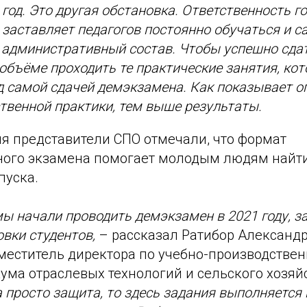
 год. Это другая обстановка. Ответственность г
 заставляет педагогов постоянно обучаться и с
 административный состав. Чтобы успешно сда
объёме проходить те практические занятия, ко
д самой сдачей демэкзамена. Как показывает о
твенной практики, тем выше результаты.
ия представители СПО отмечали, что формат
ого экзамена помогает молодым людям найти 
пуска.
 мы начали проводить демэкзамен в 2021 году, 
овки студентов,
– рассказал Ратибор Александ
меститель директора по учебно-производствен
ума отраслевых технологий и сельского хозяй
 просто защита, то здесь задания выполняется 