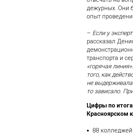
дежурных. Они 
опыт проведени
–
Если у экспер
рассказал Дени
демонстрационн
транспорта и се
«горячая линия»
того, как дейст
не выдерживала 
то зависало. Пр
Цифры по итога
Красноярском к
88 колледжей