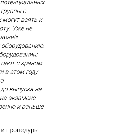
 потенциальных
 группы с
 могут взять к
оту. Уже не
арня!»
к оборудованию.
борудовании:
тают с краном.
и в этом году
ло
 до выпуска на
 на экзамене
венно и раньше
ии процедуры