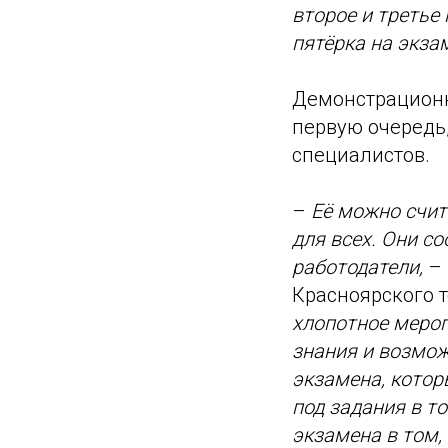
второе и третье
пятёрка на экза
Демонстрационн
первую очередь
специалистов.
–
Её можно счит
для всех. Они с
работодатели,
– 
Красноярского 
хлопотное мероп
знания и возмож
экзамена, котор
под задания в т
экзамена в том,