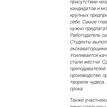
присутствии нез
кандидатов и мо
крупных предпри
себе. Самое глав
нужно предлагат
Работодатель са
Студенты выпол
экскаваторщики 
Усиливается каче
стали жёстче. С
преподавателей.
производстве, п
творили чудеса.
срока.
Также участник
демонстрационн