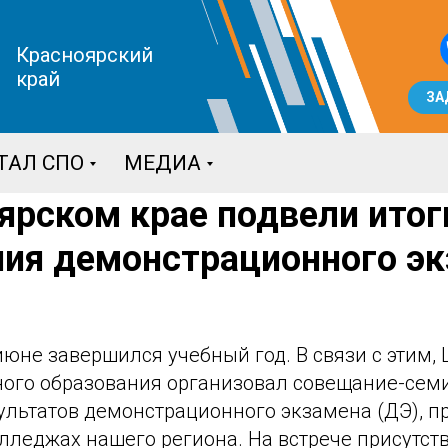
Красноярский
край
ЗА
ТАЛ СПО
МЕДИА
ярском крае подвели итог
ния демонстрационного э
юне завершился учебный год. В связи с этим, 
ого образования организовал совещание-семи
ультатов демонстрационного экзамена (ДЭ), п
лледжах нашего региона. На встрече присутст