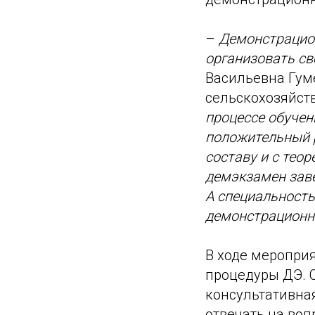
–
Демонстрацион
организовать св
Васильевна Гум
сельскохозяйст
процессе обучен
положительный р
составу и с теор
демэкзамен заве
А специальность
демонстрационны
В ходе меропри
процедуры ДЭ. С
консультативная
отвечать на во