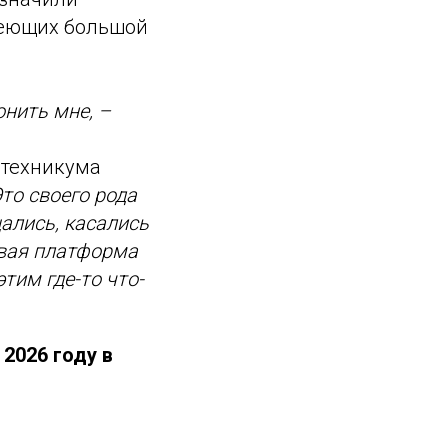
меющих большой
онить мне, –
 техникума
Это своего рода
ались, касались
овая платформа
тим где-то что-
2026 году в