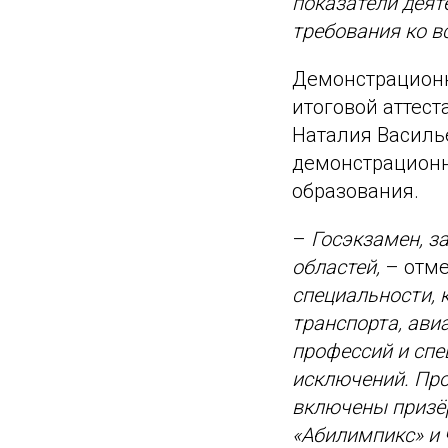
показатели деят
требования ко в
Демонстрационн
итоговой аттест
Наталия Василь
демонстрационн
образования.
–
Госэкзамен, з
областей,
– отме
специальности, 
транспорта, авиа
профессий и спе
исключений. Про
включены призё
«Абилимпикс» и 