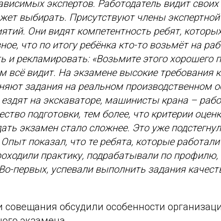
ависимых экспертов. Работодатель видит своих
жет выбирать. Присутствуют члены экспертной
ятий. Они видят компетентность ребят, которых
ное, что по итогу ребёнка кто-то возьмёт на раб
ь и рекламировать: «Возьмите этого хорошего п
м всё видит. На экзамене высокие требования 
няют задания на реальном производственном о
ездят на экскаваторе, машинисты крана – рабо
ство подготовки, тем более, что критерии оценк
дать экзамен стало сложнее. Это уже подстегну
 Опыт показал, что те ребята, которые работали
роходили практику, подрабатывали по профилю,
 Во-первых, успевали выполнить задания качест
и совещания обсудили особенности организац
ого экзамена.