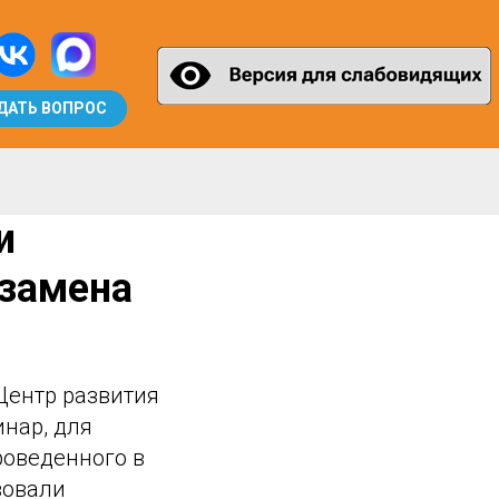
ДАТЬ ВОПРОС
и
кзамена
Центр развития
нар, для
роведенного в
вовали