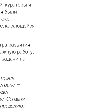
, кураторы и
ия были
акже
е, касающейся
тра развития
ажную работу,
 задачи на
 новая
стране,
–
удет
е. Сегодня
определяют