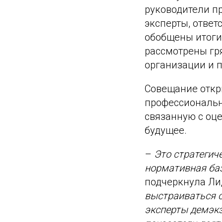
руководители п
эксперты, ответ
обобщены итоги 
рассмотрены гр
организации и 
Совещание откр
профессиональн
связанную с оце
будущее.
–
Это стратегиче
нормативная баз
подчеркнула Ли
выстраиваться о
эксперты демэк