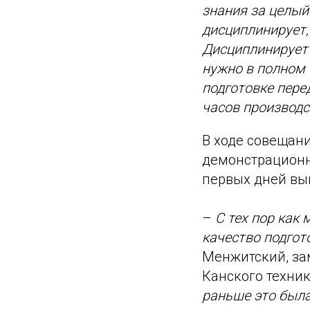
знания за целый
дисциплинирует,
Дисциплинирует
нужно в полном 
подготовке пере
часов производс
В ходе совещан
демонстрационн
первых дней вы
–
С тех пор как
качество подгот
Менжитский, за
Канского техник
раньше это была