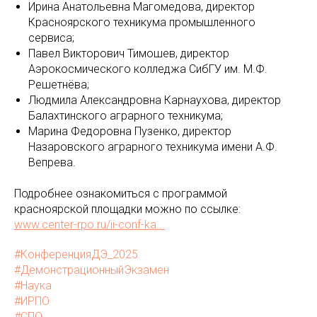
Ирина Анатольевна Магомедова, директор
Красноярского техникума промышленного
сервиса;
Павел Викторович Тимошев, директор
Аэрокосмического колледжа СибГУ им. М.Ф.
Решетнёва;
Людмила Александровна Карнаухова, директор
Балахтинского аграрного техникума;
Марина Федоровна Пузенко, директор
Назаровского аграрного техникума имени А.Ф.
Вепрева.
Подробнее ознакомиться с программой
красноярской площадки можно по ссылке:
www.center-rpo.ru/ii-conf-ka...
#КонференцияДЭ_2025
#ДемонстрационныйЭкзамен
#Наука
#ИРПО
#СПО