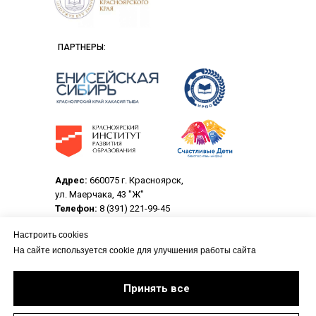
ПАРТНЕРЫ:
Адрес:
660075 г. Красноярск,
ул. Маерчака, 43 "Ж"
Телефон:
8 (391) 221-99-45
Электронная почта:
crpo@center-rpo.ru
Настроить cookies
На сайте используется cookie для улучшения работы сайта
© 2013-2026 Центр развития профессионального
образования.
Все материалы данного сайта являются объектами
Принять все
авторского права (в том числе дизайн). Запрещается
копирование, распространение (в том числе путем
копирования на другие сайты и ресурсы в Интернете) или