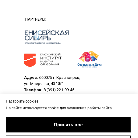
ПАРТНЕРЫ:
Адрес:
660075 г. Красноярск,
ул. Маерчака, 43 "Ж"
Телефон:
8 (391) 221-99-45
Электронная почта:
crpo@center-rpo.ru
Настроить cookies
На сайте используется cookie для улучшения работы сайта
© 2013-2026 Центр развития профессионального
образования.
Все материалы данного сайта являются объектами
Принять все
авторского права (в том числе дизайн). Запрещается
копирование, распространение (в том числе путем
копирования на другие сайты и ресурсы в Интернете) или