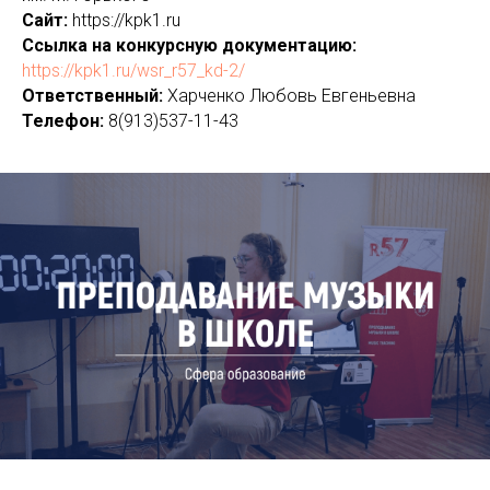
Сайт:
https://kpk1.ru
Ссылка на конкурсную документацию:
https://kpk1.ru/wsr_r57_kd-2/
Ответственный:
Харченко Любовь Евгеньевна
Телефон:
8(913)537-11-43