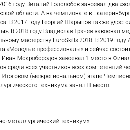
2016 году Виталий Гололобов завоевал два «зо
ской области. А на чемпионате в Екатеринбур
рса. В 2017 году Георгий Шарыпов также удост
». В 2018 году Владислав Грачев завоевал м
ому мастерству EuroSkills 2018. В 2019 году 
та «Молодые профессионалы» и сейчас состои
у Иван Мокробородов завоевал 1 место в Финал
ов среди всех участников всех компетенций ч
. в Итоговом (межрегиональном) этапе Чемпион
ургического техникума занял III место.
но-металлургический техникум»