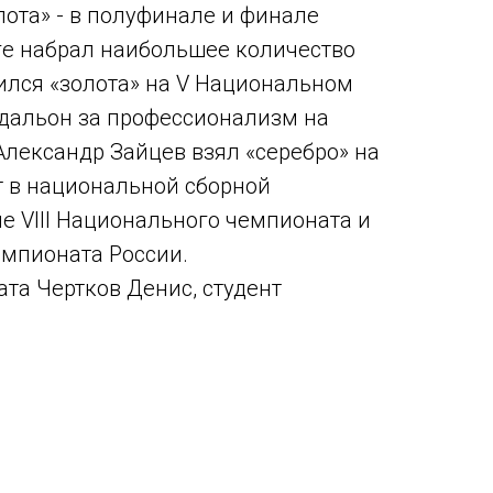
лота» - в полуфинале и финале
ге набрал наибольшее количество
оился «золота» на V Национальном
едальон за профессионализм на
Александр Зайцев взял «серебро» на
т в национальной сборной
е VIII Национального чемпионата и
емпионата России.
ата Чертков Денис, студент