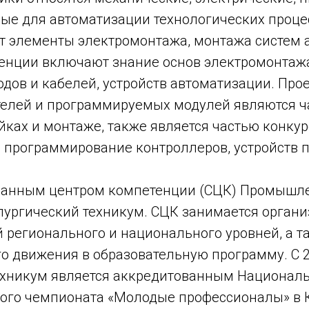
мые для автоматизации технологических проце
 элементы электромонтажа, монтажа систем а
енции включают знание основ электромонтажа
дов и кабелей, устройств автоматизации. Про
елей и программируемых модулей являются ча
йках и монтаже, также является частью конкур
 программирование контроллеров, устройств п
ванным центром компетенции (СЦК) Промышле
ургический техникум. СЦК занимается орган
 регионального и национального уровней, а та
о движения в образовательную программу. C 2
ехникум является аккредитованным Национал
ьного чемпионата «Молодые профессионалы» в 