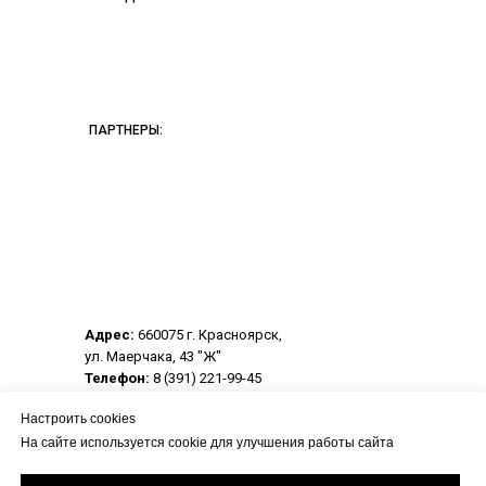
ПАРТНЕРЫ:
Адрес:
660075 г. Красноярск,
ул. Маерчака, 43 "Ж"
Телефон:
8 (391) 221-99-45
Электронная почта:
crpo@center-rpo.ru
Настроить cookies
На сайте используется cookie для улучшения работы сайта
© 2013-2026 Центр развития профессионального
образования.
Все материалы данного сайта являются объектами